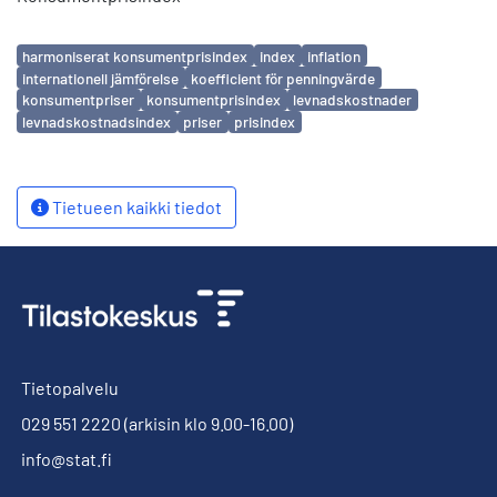
Avainsanat
harmoniserat konsumentprisindex
index
inflation
internationell jämförelse
koefficient för penningvärde
konsumentpriser
konsumentprisindex
levnadskostnader
levnadskostnadsindex
priser
prisindex
Tietueen kaikki tiedot
Tietopalvelu
029 551 2220
(arkisin klo 9.00-16.00)
info@stat.fi