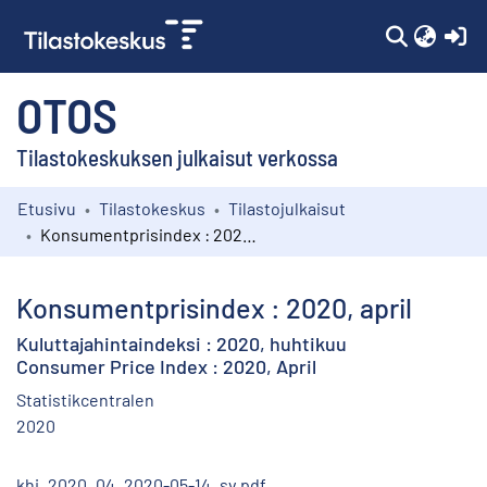
(c
OTOS
Tilastokeskuksen julkaisut verkossa
Etusivu
Tilastokeskus
Tilastojulkaisut
Kokoelmat
Konsumentprisindex : 2020, april
Selaa
Konsumentprisindex : 2020, april
Kuluttajahintaindeksi : 2020, huhtikuu
Consumer Price Index : 2020, April
Statistikcentralen
2020
khi_2020_04_2020-05-14_sv.pdf