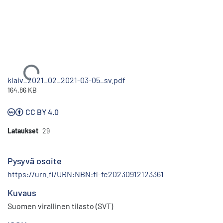
Ladataan...
klaiv_2021_02_2021-03-05_sv.pdf
164.86 KB
CC BY 4.0
Lataukset
29
Pysyvä osoite
https://urn.fi/URN:NBN:fi-fe20230912123361
Kuvaus
Suomen virallinen tilasto (SVT)