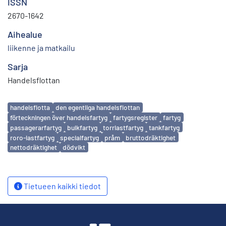
ISSN
2670-1642
Aihealue
liikenne ja matkailu
Sarja
Handelsflottan
Avainsanat
handelsflotta
den egentliga handelsflottan
förteckningen över handelsfartyg
fartygsregister
fartyg
passagerarfartyg
bulkfartyg
torrlastfartyg
tankfartyg
roro-lastfartyg
specialfartyg
pråm
bruttodräktighet
nettodräktighet
dödvikt
Tietueen kaikki tiedot