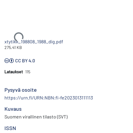
Ladataan...
xtytikk_198808_1988_dig.pdf
275.41 KB
CC BY 4.0
Lataukset
115
Pysyvä osoite
https://urn.fi/URN:NBN:fi-fe2023013111113
Kuvaus
Suomen virallinen tilasto (SVT)
ISSN