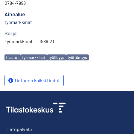
0784-7998
Aihealue
työmarkkinat
Sarja
Työmarkkinat
|
1988:21
Avainsanat
tilastot
työmarkkinat
työllisyys
työttömyys
Tietueen kaikki tiedot
Tietopalvelu