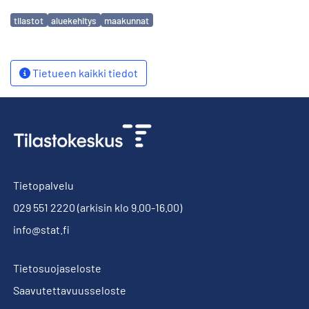
Avainsanat
tilastot
aluekehitys
maakunnat
Tietueen kaikki tiedot
Tietopalvelu
029 551 2220
(arkisin klo 9.00-16.00)
info@stat.fi
Tietosuojaseloste
Saavutettavuusseloste