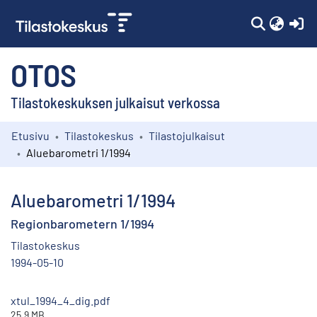
(c
OTOS
Tilastokeskuksen julkaisut verkossa
Etusivu
Tilastokeskus
Tilastojulkaisut
Kokoelmat
Aluebarometri 1/1994
Selaa
Aluebarometri 1/1994
Regionbarometern 1/1994
Tilastokeskus
1994-05-10
xtul_1994_4_dig.pdf
25.9 MB