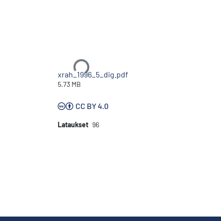
Ladataan...
xrah_1996_5_dig.pdf
5.73 MB
CC BY 4.0
Lataukset
96