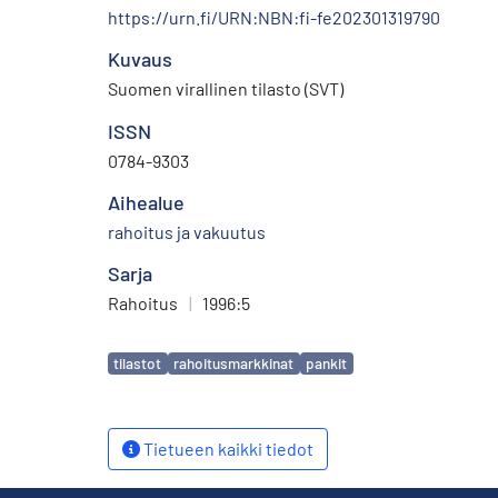
https://urn.fi/URN:NBN:fi-fe202301319790
Kuvaus
Suomen virallinen tilasto (SVT)
ISSN
0784-9303
Aihealue
rahoitus ja vakuutus
Sarja
Rahoitus
|
1996:5
Avainsanat
tilastot
rahoitusmarkkinat
pankit
Tietueen kaikki tiedot