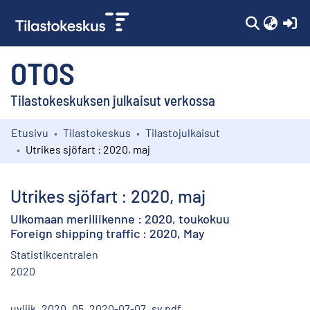
(c
OTOS
Tilastokeskuksen julkaisut verkossa
Etusivu
Tilastokeskus
Tilastojulkaisut
Kokoelmat
Utrikes sjöfart : 2020, maj
Selaa
Utrikes sjöfart : 2020, maj
Ulkomaan meriliikenne : 2020, toukokuu
Foreign shipping traffic : 2020, May
Statistikcentralen
2020
uvliik_2020_05_2020-07-07_sv.pdf