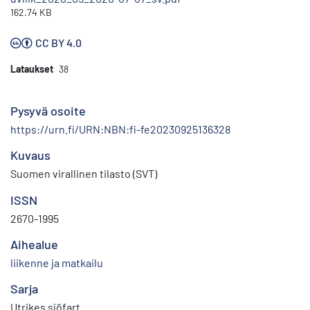
162.74 KB
CC BY 4.0
Lataukset
38
Pysyvä osoite
https://urn.fi/URN:NBN:fi-fe20230925136328
Kuvaus
Suomen virallinen tilasto (SVT)
ISSN
2670-1995
Aihealue
liikenne ja matkailu
Sarja
Utrikes sjöfart