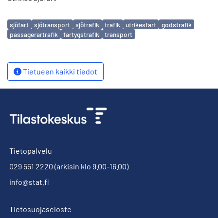
Avainsanat
sjöfart
sjötransport
sjötrafik
trafik
utrikesfart
godstrafik
passagerartrafik
fartygstrafik
transport
Tietueen kaikki tiedot
Tietopalvelu
029 551 2220
(arkisin klo 9.00-16.00)
info@stat.fi
Tietosuojaseloste