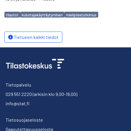
Avainsanat
tilastot
kuluttajakäyttäytyminen
mielipidetutkimus
Tietueen kaikki tiedot
Tietopalvelu
029 551 2220
(arkisin klo 9.00-16.00)
info@stat.fi
Tietosuojaseloste
Saavutettavuusseloste