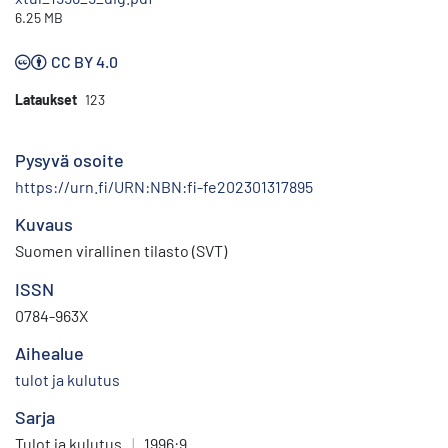
6.25 MB
CC BY 4.0
Lataukset
123
Pysyvä osoite
https://urn.fi/URN:NBN:fi-fe202301317895
Kuvaus
Suomen virallinen tilasto (SVT)
ISSN
0784-963X
Aihealue
tulot ja kulutus
Sarja
Tulot ja kulutus
|
1996:9