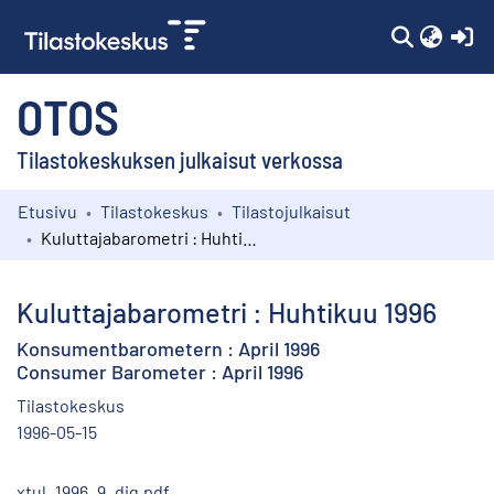
(c
OTOS
Tilastokeskuksen julkaisut verkossa
Etusivu
Tilastokeskus
Tilastojulkaisut
Kokoelmat
Kuluttajabarometri : Huhtikuu 1996
Selaa
Kuluttajabarometri : Huhtikuu 1996
Konsumentbarometern : April 1996
Consumer Barometer : April 1996
Tilastokeskus
1996-05-15
xtul_1996_9_dig.pdf