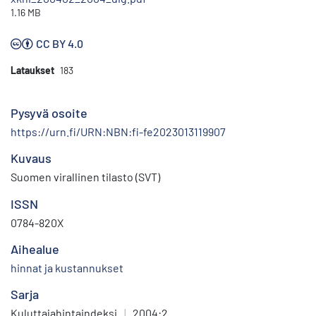
1.16 MB
CC BY 4.0
Lataukset
183
Pysyvä osoite
https://urn.fi/URN:NBN:fi-fe2023013119907
Kuvaus
Suomen virallinen tilasto (SVT)
ISSN
0784-820X
Aihealue
hinnat ja kustannukset
Sarja
Kuluttajahintaindeksi
|
2004:2