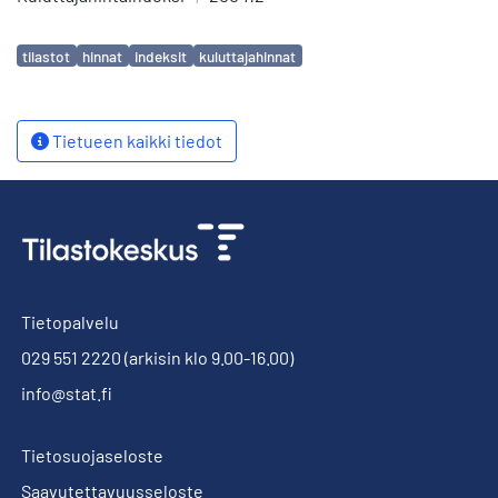
Avainsanat
tilastot
hinnat
indeksit
kuluttajahinnat
Tietueen kaikki tiedot
Tietopalvelu
029 551 2220
(arkisin klo 9.00-16.00)
info@stat.fi
Tietosuojaseloste
Saavutettavuusseloste