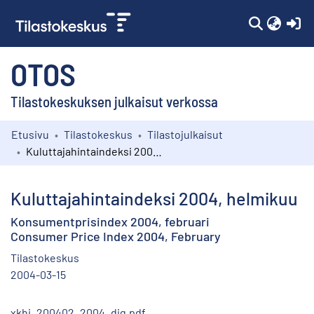
(c
OTOS
Tilastokeskuksen julkaisut verkossa
Etusivu
Tilastokeskus
Tilastojulkaisut
Kokoelmat
Kuluttajahintaindeksi 2004, helmikuu
Selaa
Kuluttajahintaindeksi 2004, helmikuu
Konsumentprisindex 2004, februari
Consumer Price Index 2004, February
Tilastokeskus
2004-03-15
xkhi_200402_2004_dig.pdf