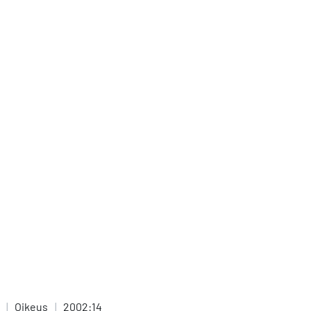
|
Oikeus
|
2002:14