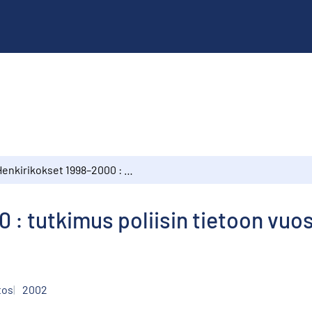
Henkirikokset 1998–2000 : tutkimus poliisin tietoon vuosina 1998–2000 tulleista henkirikoksista
 : tutkimus poliisin tietoon vuo
tos
2002