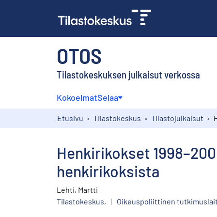
OTOS
Tilastokeskuksen julkaisut verkossa
Kokoelmat
Selaa
Etusivu
Tilastokeskus
Tilastojulkaisut
Henkirikokset 1998–2000
henkirikoksista
Lehti, Martti
Tilastokeskus,
|
Oikeuspoliittinen tutkimuslai