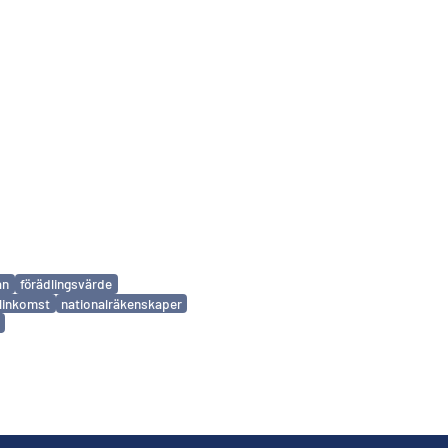
an
förädlingsvärde
linkomst
nationalräkenskaper