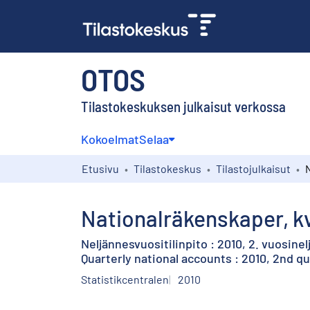
OTOS
Tilastokeskuksen julkaisut verkossa
Kokoelmat
Selaa
Etusivu
Tilastokeskus
Tilastojulkaisut
Nationalräkenskaper, kva
Neljännesvuositilinpito : 2010, 2. vuosine
Quarterly national accounts : 2010, 2nd q
Statistikcentralen
2010