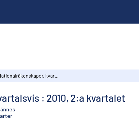
Nationalräkenskaper, kvartalsvis : 2010, 2:a kvartalet
rtalsvis : 2010, 2:a kvartalet
ljännes
uarter