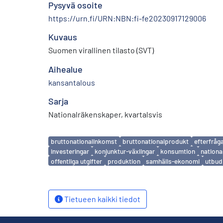
Pysyvä osoite
https://urn.fi/URN:NBN:fi-fe20230917129006
Kuvaus
Suomen virallinen tilasto (SVT)
Aihealue
kansantalous
Sarja
Nationalräkenskaper, kvartalsvis
Avainsanat
bruttonationalinkomst
bruttonationalprodukt
efterfråg
investeringar
konjunktur-växlingar
konsumtion
nationa
offentliga utgifter
produktion
samhälls-ekonomi
utbud
Tietueen kaikki tiedot