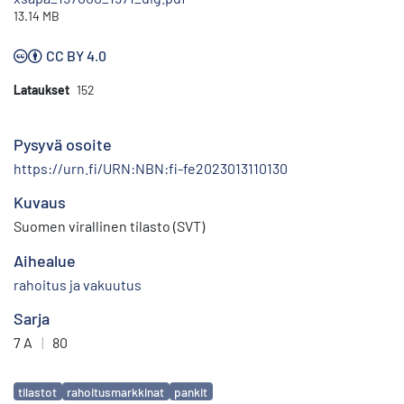
13.14 MB
CC BY 4.0
Lataukset
152
Pysyvä osoite
https://urn.fi/URN:NBN:fi-fe2023013110130
Kuvaus
Suomen virallinen tilasto (SVT)
Aihealue
rahoitus ja vakuutus
Sarja
7 A
|
80
Avainsanat
tilastot
rahoitusmarkkinat
pankit