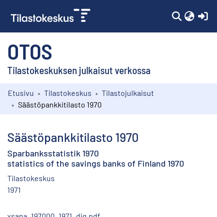
(c
OTOS
Tilastokeskuksen julkaisut verkossa
Etusivu
Tilastokeskus
Tilastojulkaisut
Kokoelmat
Säästöpankkitilasto 1970
Selaa
Säästöpankkitilasto 1970
Sparbanksstatistik 1970
statistics of the savings banks of Finland 1970
Tilastokeskus
1971
xsapa_197000_1971_dig.pdf