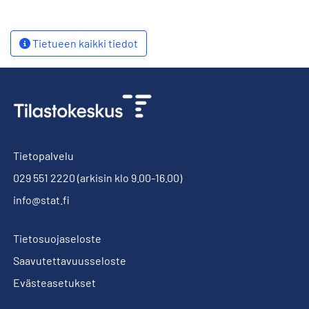
Tietueen kaikki tiedot
Tietopalvelu
029 551 2220
(arkisin klo 9.00-16.00)
info@stat.fi
Tietosuojaseloste
Saavutettavuusseloste
Evästeasetukset