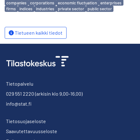
companies
corporations
economic fluctuation
enterprises
firms
indices
industries
private sector
public sector
Tietueen kaikki tiedot
Tietopalvelu
029 551 2220
(arkisin klo 9.00-16.00)
info@stat.fi
Tietosuojaseloste
Saavutettavuusseloste