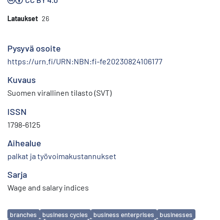
Lataukset
26
Pysyvä osoite
https://urn.fi/URN:NBN:fi-fe20230824106177
Kuvaus
Suomen virallinen tilasto (SVT)
ISSN
1798-6125
Aihealue
palkat ja työvoimakustannukset
Sarja
Wage and salary indices
Avainsanat
branches
business cycles
business enterprises
businesses