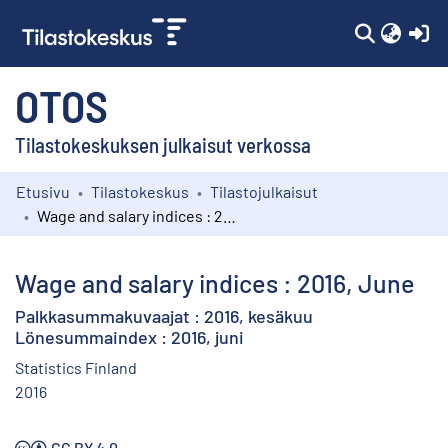
(c
OTOS
Tilastokeskuksen julkaisut verkossa
Etusivu
Tilastokeskus
Tilastojulkaisut
Kokoelmat
Wage and salary indices : 2016, June
Selaa
Wage and salary indices : 2016, June
Palkkasummakuvaajat : 2016, kesäkuu
Lönesummaindex : 2016, juni
Statistics Finland
2016
CC BY 4.0