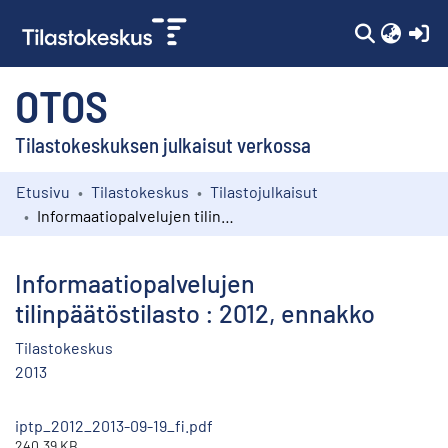
(c
OTOS
Tilastokeskuksen julkaisut verkossa
Etusivu
Tilastokeskus
Tilastojulkaisut
Kokoelmat
Informaatiopalvelujen tilinpäätöstilasto : 2012, ennakko
Selaa
Informaatiopalvelujen
tilinpäätöstilasto : 2012, ennakko
Tilastokeskus
2013
iptp_2012_2013-09-19_fi.pdf
240.39 KB