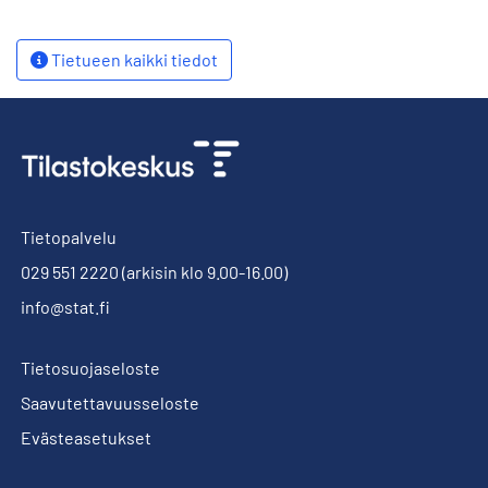
Tietueen kaikki tiedot
Tietopalvelu
029 551 2220
(arkisin klo 9.00-16.00)
info@stat.fi
Tietosuojaseloste
Saavutettavuusseloste
Evästeasetukset