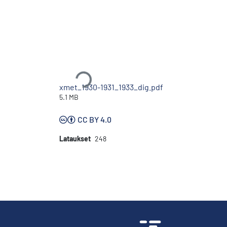
Ladataan...
xmet_1930-1931_1933_dig.pdf
5.1 MB
CC BY 4.0
Lataukset
248