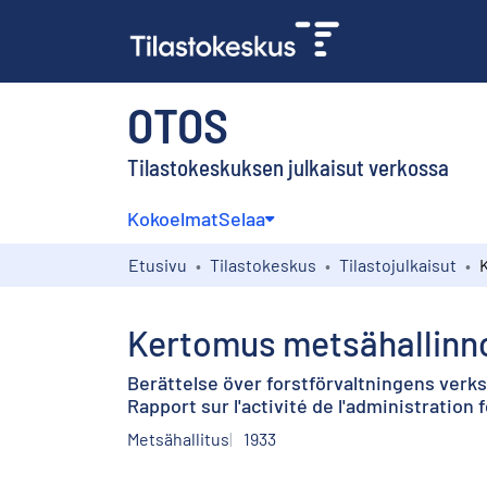
OTOS
Tilastokeskuksen julkaisut verkossa
Kokoelmat
Selaa
Etusivu
Tilastokeskus
Tilastojulkaisut
Kertomus metsähallinno
Berättelse över forstförvaltningens verk
Rapport sur l'activité de l'administration 
Metsähallitus
1933