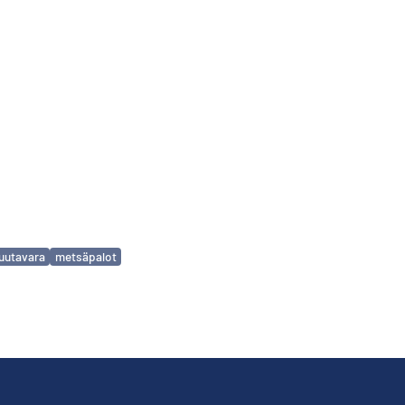
uutavara
metsäpalot