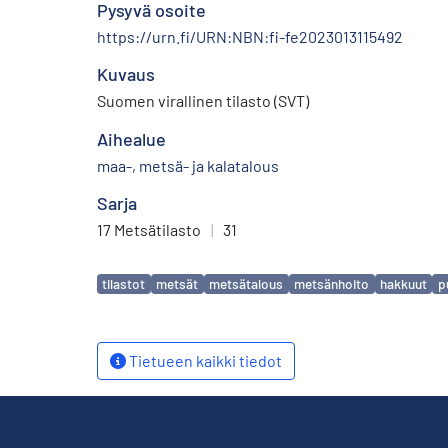
Pysyvä osoite
https://urn.fi/URN:NBN:fi-fe2023013115492
Kuvaus
Suomen virallinen tilasto (SVT)
Aihealue
maa-, metsä- ja kalatalous
Sarja
17 Metsätilasto
|
31
Avainsanat
tilastot
metsät
metsätalous
metsänhoito
hakkuut
p
Tietueen kaikki tiedot