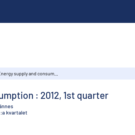
Energy supply and consumption : 2012, 1st quarter
mption : 2012, 1st quarter
jännes
:a kvartalet