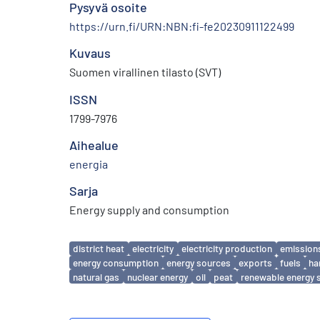
Pysyvä osoite
https://urn.fi/URN:NBN:fi-fe20230911122499
Kuvaus
Suomen virallinen tilasto (SVT)
ISSN
1799-7976
Aihealue
energia
Sarja
Energy supply and consumption
Avainsanat
district heat
electricity
electricity production
emission
energy consumption
energy sources
exports
fuels
ha
natural gas
nuclear energy
oil
peat
renewable energy 