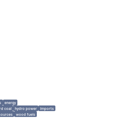
s
energy
rd coal
hydro power
imports
sources
wood fuels