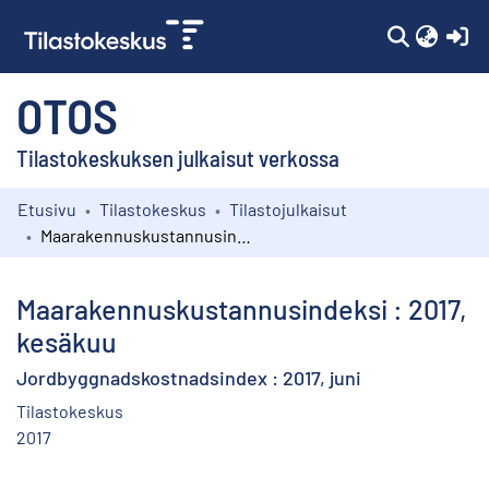
(c
OTOS
Tilastokeskuksen julkaisut verkossa
Etusivu
Tilastokeskus
Tilastojulkaisut
Kokoelmat
Maarakennuskustannusindeksi : 2017, kesäkuu
Selaa
Maarakennuskustannusindeksi : 2017,
kesäkuu
Jordbyggnadskostnadsindex : 2017, juni
Tilastokeskus
2017