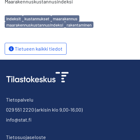
Maarakennuskustannusindeksi
Avainsanat
indeksit
kustannukset
maarakennus
maarakennuskustannusindeksi
rakentaminen
Tietueen kaikki tiedot
Tietopalvelu
029 551 2220
(arkisin klo 9.00-16.00)
info@stat.fi
Tietosuojaseloste