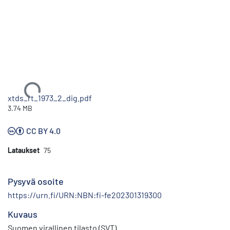
Ladataan...
xtds_rt_1973_2_dig.pdf
3.74 MB
CC BY 4.0
Lataukset
75
Pysyvä osoite
https://urn.fi/URN:NBN:fi-fe202301319300
Kuvaus
Suomen virallinen tilasto (SVT)