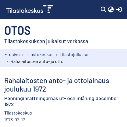
(c
OTOS
Tilastokeskuksen julkaisut verkossa
Etusivu
Tilastokeskus
Tilastojulkaisut
Kokoelmat
Rahalaitosten anto- ja ottolainaus joulukuu 1972
Selaa
Rahalaitosten anto- ja ottolainaus
joulukuu 1972
Penninginrättningarnas ut- och inlåning december
1972
Tilastokeskus
1973-02-12