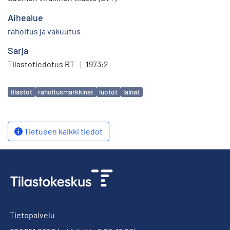
Aihealue
rahoitus ja vakuutus
Sarja
Tilastotiedotus RT
|
1973:2
Avainsanat
tilastot
rahoitusmarkkinat
luotot
lainat
Tietueen kaikki tiedot
Tietopalvelu