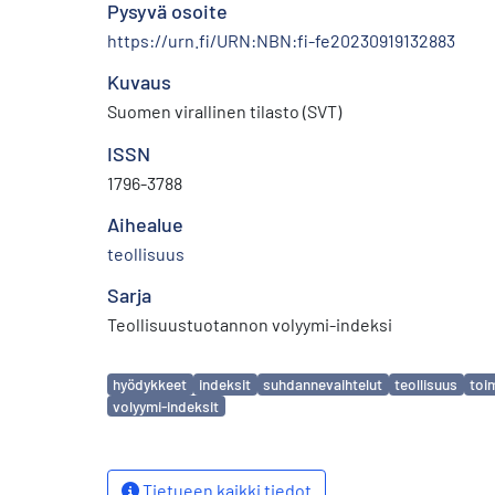
Pysyvä osoite
https://urn.fi/URN:NBN:fi-fe20230919132883
Kuvaus
Suomen virallinen tilasto (SVT)
ISSN
1796-3788
Aihealue
teollisuus
Sarja
Teollisuustuotannon volyymi-indeksi
Avainsanat
hyödykkeet
indeksit
suhdannevaihtelut
teollisuus
toi
volyymi-indeksit
Tietueen kaikki tiedot