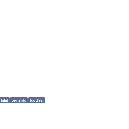
mialat
tuotanto
tuotteet