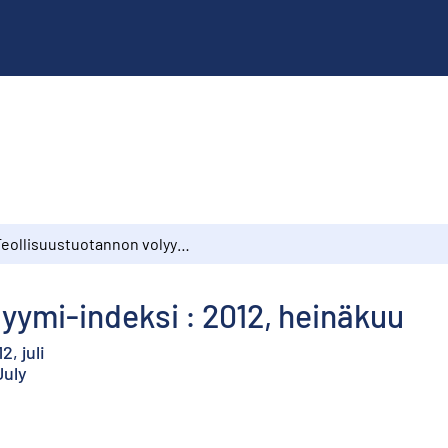
Teollisuustuotannon volyymi-indeksi : 2012, heinäkuu
yymi-indeksi : 2012, heinäkuu
, juli
July