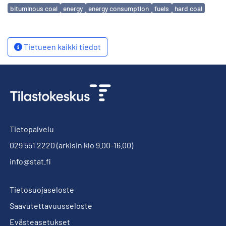
Avainsanat
bituminous coal
energy
energy consumption
fuels
hard coal
Tietueen kaikki tiedot
Tietopalvelu
029 551 2220
(arkisin klo 9.00-16.00)
info@stat.fi
Tietosuojaseloste
Saavutettavuusseloste
Evästeasetukset