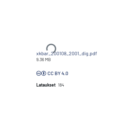
Ladataan...
xkbar_200108_2001_dig.pdf
9.36 MB
CC BY 4.0
Lataukset
184