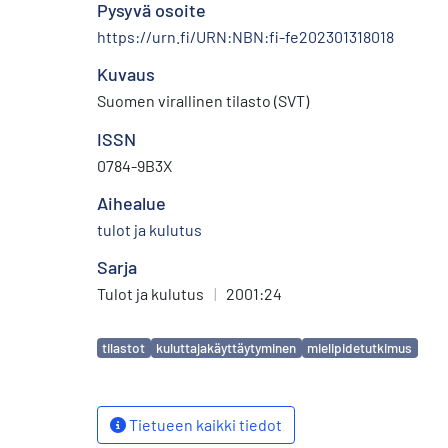
Pysyvä osoite
https://urn.fi/URN:NBN:fi-fe202301318018
Kuvaus
Suomen virallinen tilasto (SVT)
ISSN
0784-9B3X
Aihealue
tulot ja kulutus
Sarja
Tulot ja kulutus
|
2001:24
Avainsanat
tilastot
kuluttajakäyttäytyminen
mielipidetutkimus
Tietueen kaikki tiedot