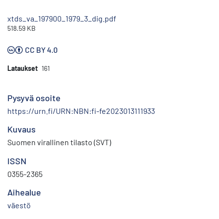
xtds_va_197900_1979_3_dig.pdf
518.59 KB
CC BY 4.0
Lataukset
161
Pysyvä osoite
https://urn.fi/URN:NBN:fi-fe2023013111933
Kuvaus
Suomen virallinen tilasto (SVT)
ISSN
0355-2365
Aihealue
väestö