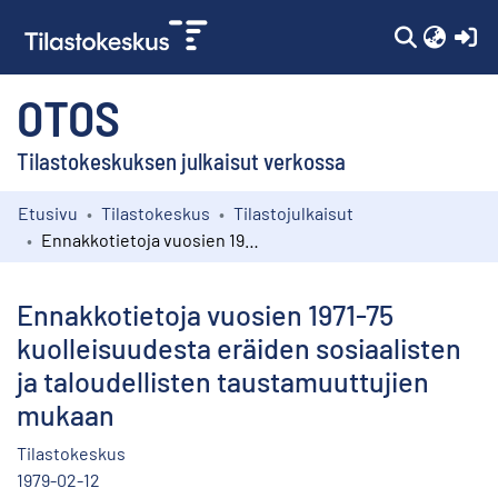
(c
OTOS
Tilastokeskuksen julkaisut verkossa
Etusivu
Tilastokeskus
Tilastojulkaisut
Kokoelmat
Ennakkotietoja vuosien 1971-75 kuolleisuudesta eräiden sosiaalisten ja taloudellisten taustamuuttujien mukaan
Selaa
Ennakkotietoja vuosien 1971-75
kuolleisuudesta eräiden sosiaalisten
ja taloudellisten taustamuuttujien
mukaan
Tilastokeskus
1979-02-12