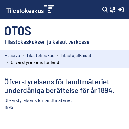
(c
OTOS
Tilastokeskuksen julkaisut verkossa
Etusivu
Tilastokeskus
Tilastojulkaisut
Kokoelmat
Öfverstyrelsens för landtmäteriet underdåniga berättelse för år 1894.
Selaa
Öfverstyrelsens för landtmäteriet
underdåniga berättelse för år 1894.
Öfverstyrelsens för landtmäteriet
1895