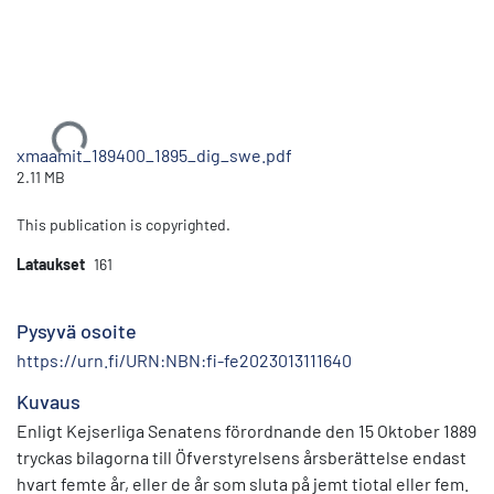
Ladataan...
xmaamit_189400_1895_dig_swe.pdf
2.11 MB
This publication is copyrighted.
Lataukset
161
Pysyvä osoite
https://urn.fi/URN:NBN:fi-fe2023013111640
Kuvaus
Enligt Kejserliga Senatens förordnande den 15 Oktober 1889
tryckas bilagorna till Öfverstyrelsens årsberättelse endast
hvart femte år, eller de år som sluta på jemt tiotal eller fem.