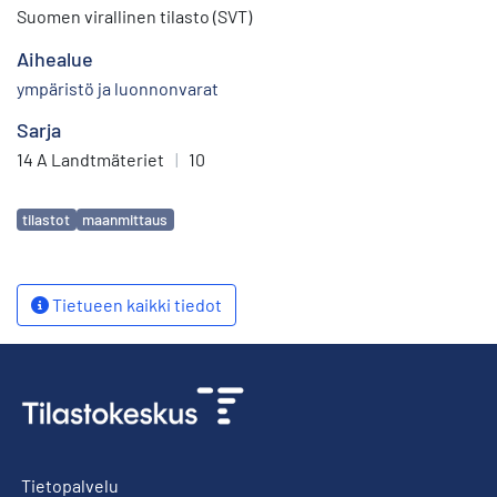
Suomen virallinen tilasto (SVT)
Aihealue
ympäristö ja luonnonvarat
Sarja
14 A Landtmäteriet
|
10
Avainsanat
tilastot
maanmittaus
Tietueen kaikki tiedot
Tietopalvelu