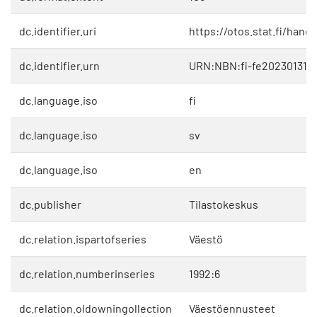
dc.identifier.uri
https://otos.stat.fi/hand
dc.identifier.urn
URN:NBN:fi-fe202301311
dc.language.iso
fi
dc.language.iso
sv
dc.language.iso
en
dc.publisher
Tilastokeskus
dc.relation.ispartofseries
Väestö
dc.relation.numberinseries
1992:6
dc.relation.oldowningollection
Väestöennusteet