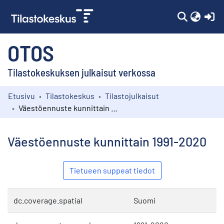
(c
OTOS
Tilastokeskuksen julkaisut verkossa
Etusivu
Tilastokeskus
Tilastojulkaisut
Kokoelmat
Väestöennuste kunnittain 1991-2020
Selaa
Väestöennuste kunnittain 1991-2020
Tietueen suppeat tiedot
dc.coverage.spatial
Suomi