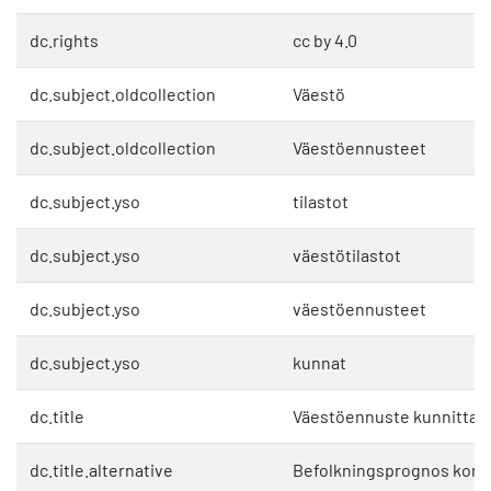
dc.rights
cc by 4.0
dc.subject.oldcollection
Väestö
dc.subject.oldcollection
Väestöennusteet
dc.subject.yso
tilastot
dc.subject.yso
väestötilastot
dc.subject.yso
väestöennusteet
dc.subject.yso
kunnat
dc.title
Väestöennuste kunnittain
dc.title.alternative
Befolkningsprognos kom