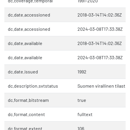
dc.coverage.temporal
1991-2020
dc.date.accessioned
2018-03-14T14:02:36Z
dc.date.accessioned
2024-03-08T17:33:38Z
dc.date.available
2018-03-14T14:02:36Z
dc.date.available
2024-03-08T17:33:38Z
dc.date.issued
1992
dc.description.svtstatus
Suomen virallinen tilasto 
dc.format.bitstream
true
dc.format.content
fulltext
dc.format.extent
106