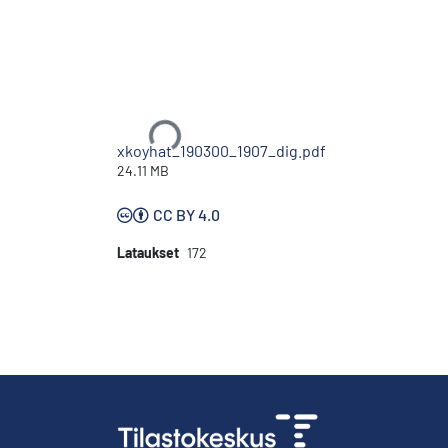
Ladataan...
xkoyhat_190300_1907_dig.pdf
24.11 MB
CC BY 4.0
Lataukset
172