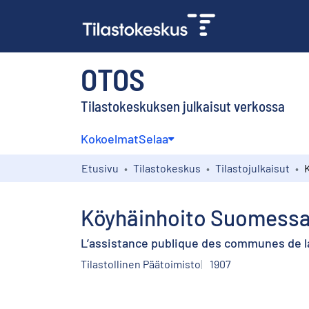
OTOS
Tilastokeskuksen julkaisut verkossa
Kokoelmat
Selaa
Etusivu
Tilastokeskus
Tilastojulkaisut
Köyhäinhoito Suomessa
L’assistance publique des communes de la
Tilastollinen Päätoimisto
1907