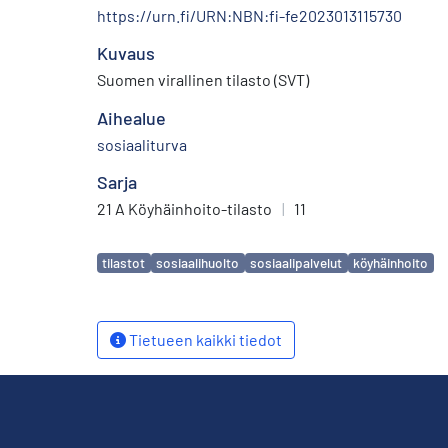
https://urn.fi/URN:NBN:fi-fe2023013115730
Kuvaus
Suomen virallinen tilasto (SVT)
Aihealue
sosiaaliturva
Sarja
21 A Köyhäinhoito-tilasto
|
11
Avainsanat
tilastot
sosiaalihuolto
sosiaalipalvelut
köyhäinhoito
Tietueen kaikki tiedot