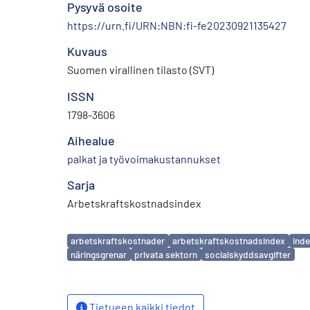
Pysyvä osoite
https://urn.fi/URN:NBN:fi-fe20230921135427
Kuvaus
Suomen virallinen tilasto (SVT)
ISSN
1798-3606
Aihealue
palkat ja työvoimakustannukset
Sarja
Arbetskraftskostnadsindex
Avainsanat
arbetskraftskostnader
arbetskraftskostnadsindex
ind
näringsgrenar
privata sektorn
socialskyddsavgifter
Tietueen kaikki tiedot