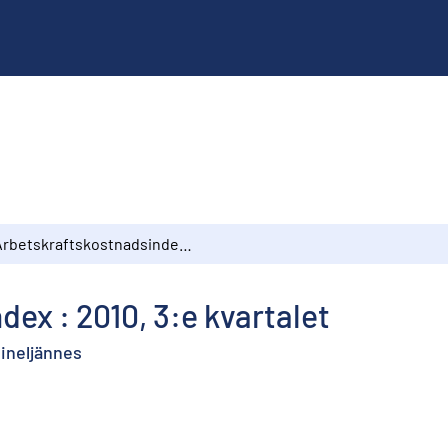
Arbetskraftskostnadsindex : 2010, 3:e kvartalet
ex : 2010, 3:e kvartalet
ineljännes