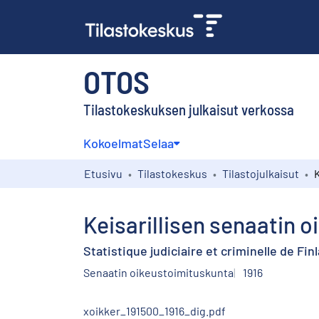
OTOS
Tilastokeskuksen julkaisut verkossa
Kokoelmat
Selaa
Etusivu
Tilastokeskus
Tilastojulkaisut
Keisarillisen senaatin 
Statistique judiciaire et criminelle de Fin
Senaatin oikeustoimituskunta
1916
xoikker_191500_1916_dig.pdf