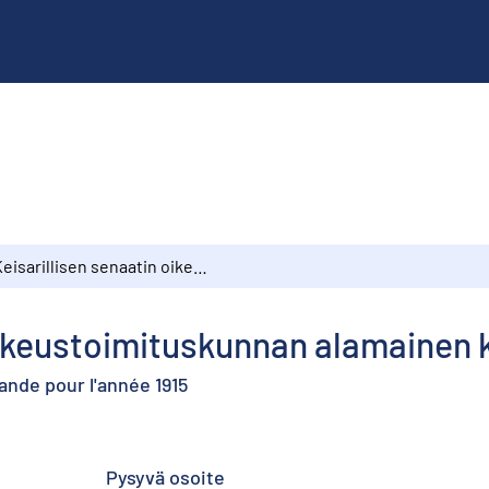
Keisarillisen senaatin oikeustoimituskunnan alamainen kertomus vuodelta 1915
oikeustoimituskunnan alamainen 
lande pour l'année 1915
Pysyvä osoite