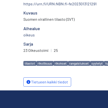
https://urn.fi/URN:NBN:fi-fe2023013121291
Kuvaus
Suomen virallinen tilasto (SVT)
Aihealue
oikeus
Sarja
23 Oikeustoimi
|
25
Avainsanat
tilastot
rikollisuus
rikokset
rangaistukset
syytetyt
t
Tietueen kaikki tiedot