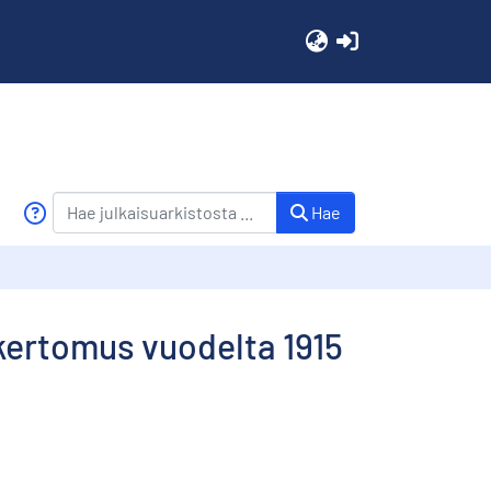
(current)
Hae
kertomus vuodelta 1915