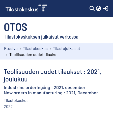
(c
OTOS
Tilastokeskuksen julkaisut verkossa
Etusivu
Tilastokeskus
Tilastojulkaisut
Kokoelmat
Teollisuuden uudet tilaukset : 2021, joulukuu
Selaa
Teollisuuden uudet tilaukset : 2021,
joulukuu
Industrins orderingång : 2021, december
New orders in manufacturing : 2021, December
Tilastokeskus
2022