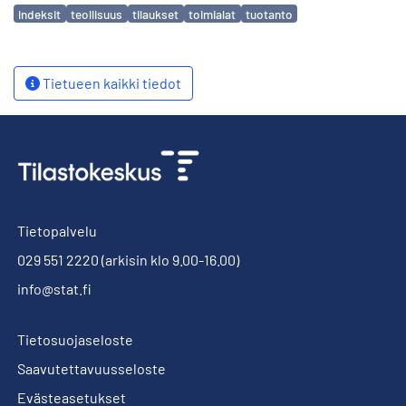
Avainsanat
indeksit
teollisuus
tilaukset
toimialat
tuotanto
Tietueen kaikki tiedot
Tietopalvelu
029 551 2220
(arkisin klo 9.00-16.00)
info@stat.fi
Tietosuojaseloste
Saavutettavuusseloste
Evästeasetukset