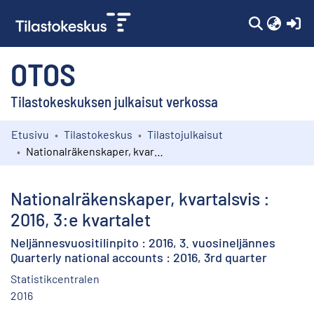
(c
OTOS
Tilastokeskuksen julkaisut verkossa
Etusivu
Tilastokeskus
Tilastojulkaisut
Kokoelmat
Nationalräkenskaper, kvartalsvis : 2016, 3:e kvartalet
Selaa
Nationalräkenskaper, kvartalsvis :
2016, 3:e kvartalet
Neljännesvuositilinpito : 2016, 3. vuosineljännes
Quarterly national accounts : 2016, 3rd quarter
Statistikcentralen
2016