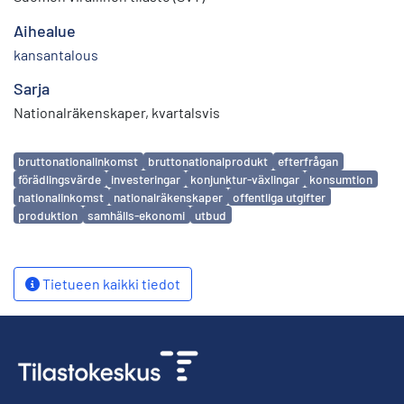
Aihealue
kansantalous
Sarja
Nationalräkenskaper, kvartalsvis
Avainsanat
bruttonationalinkomst
bruttonationalprodukt
efterfrågan
förädlingsvärde
investeringar
konjunktur-växlingar
konsumtion
nationalinkomst
nationalräkenskaper
offentliga utgifter
produktion
samhälls-ekonomi
utbud
Tietueen kaikki tiedot