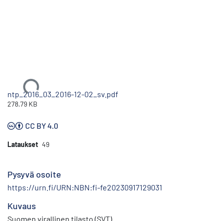
Ladataan...
ntp_2016_03_2016-12-02_sv.pdf
278.79 KB
CC BY 4.0
Lataukset
49
Pysyvä osoite
https://urn.fi/URN:NBN:fi-fe20230917129031
Kuvaus
Suomen virallinen tilasto (SVT)