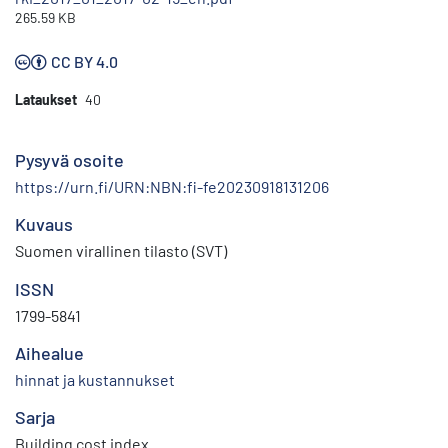
265.59 KB
CC BY 4.0
Lataukset
40
Pysyvä osoite
https://urn.fi/URN:NBN:fi-fe20230918131206
Kuvaus
Suomen virallinen tilasto (SVT)
ISSN
1799-5841
Aihealue
hinnat ja kustannukset
Sarja
Building cost index