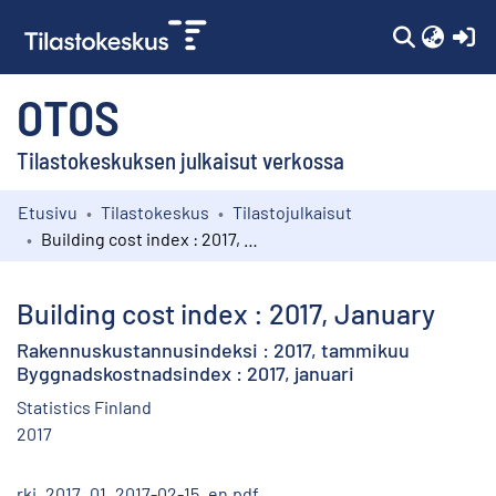
(c
OTOS
Tilastokeskuksen julkaisut verkossa
Etusivu
Tilastokeskus
Tilastojulkaisut
Kokoelmat
Building cost index : 2017, January
Selaa
Building cost index : 2017, January
Rakennuskustannusindeksi : 2017, tammikuu
Byggnadskostnadsindex : 2017, januari
Statistics Finland
2017
rki_2017_01_2017-02-15_en.pdf