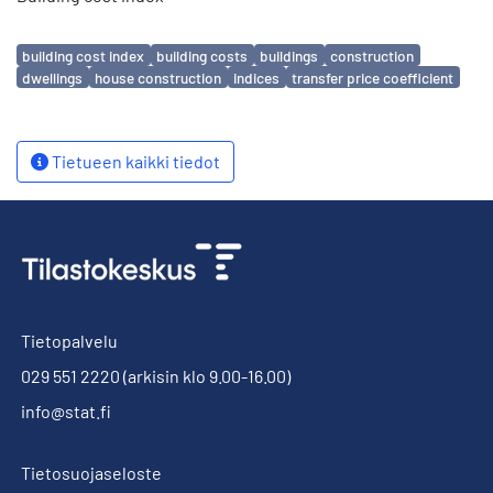
Avainsanat
building cost index
building costs
buildings
construction
dwellings
house construction
indices
transfer price coefficient
Tietueen kaikki tiedot
Tietopalvelu
029 551 2220
(arkisin klo 9.00-16.00)
info@stat.fi
Tietosuojaseloste