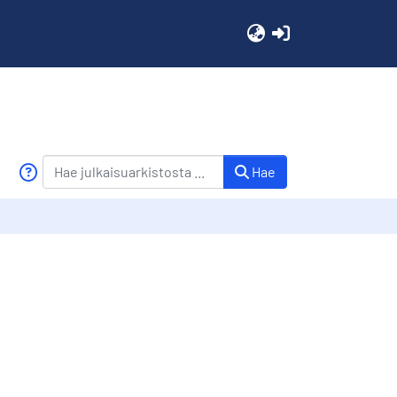
(current)
Hae