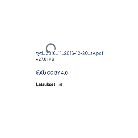
Ladataan...
tyti_2016_11_2016-12-20_sv.pdf
427.81 KB
CC BY 4.0
Lataukset
39