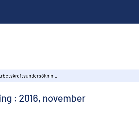
Arbetskraftsundersökning : 2016, november
ng : 2016, november