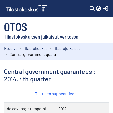
(c
OTOS
Tilastokeskuksen julkaisut verkossa
Etusivu
Tilastokeskus
Tilastojulkaisut
Kokoelmat
Central government guarantees : 2014, 4th quarter
Selaa
Central government guarantees :
2014, 4th quarter
Tietueen suppeat tiedot
dc.coverage.temporal
2014