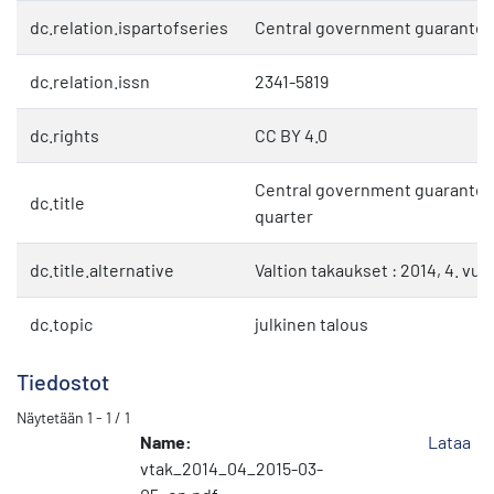
dc.relation.ispartofseries
Central government guarante
dc.relation.issn
2341-5819
dc.rights
CC BY 4.0
Central government guarantees
dc.title
quarter
dc.title.alternative
Valtion takaukset : 2014, 4. vu
dc.topic
julkinen talous
Tiedostot
Näytetään
1 - 1 / 1
Name:
Lataa
vtak_2014_04_2015-03-