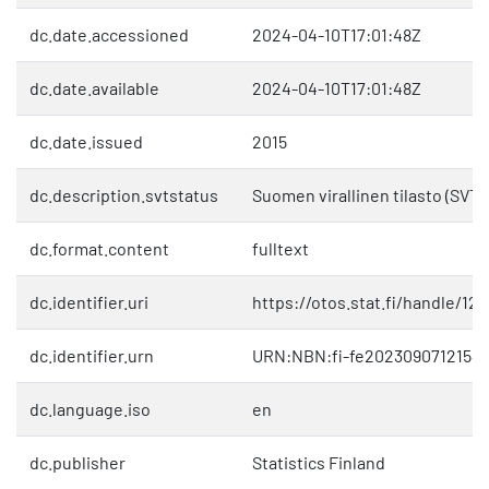
dc.date.accessioned
2024-04-10T17:01:48Z
dc.date.available
2024-04-10T17:01:48Z
dc.date.issued
2015
dc.description.svtstatus
Suomen virallinen tilasto (SVT)
dc.format.content
fulltext
dc.identifier.uri
https://otos.stat.fi/handle/12
dc.identifier.urn
URN:NBN:fi-fe20230907121541
dc.language.iso
en
dc.publisher
Statistics Finland