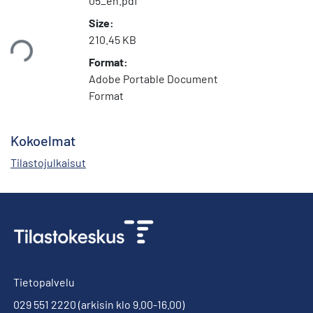
05_en.pdf
Size:
210.45 KB
taan...
Format:
Adobe Portable Document
Format
Kokoelmat
Tilastojulkaisut
Tietopalvelu
029 551 2220
(arkisin klo 9.00-16.00)