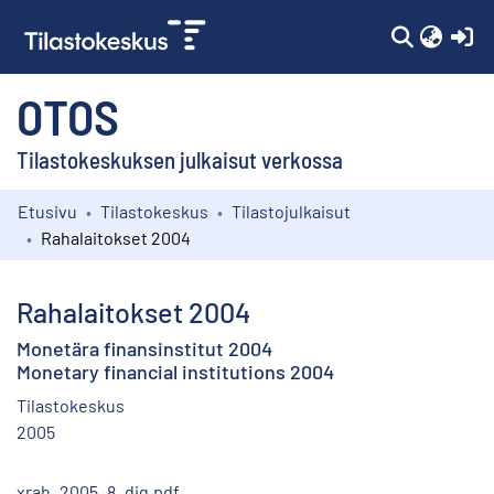
(c
OTOS
Tilastokeskuksen julkaisut verkossa
Etusivu
Tilastokeskus
Tilastojulkaisut
Kokoelmat
Rahalaitokset 2004
Selaa
Rahalaitokset 2004
Monetära finansinstitut 2004
Monetary financial institutions 2004
Tilastokeskus
2005
xrah_2005_8_dig.pdf