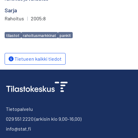
Sarja
Rahoitus
|
2005:8
Avainsanat
tilastot
rahoitusmarkkinat
pankit
Tietueen kaikki tiedot
Tietopalvelu
029 551 2220
(arkisin klo 9.00-16.00)
info@stat.fi