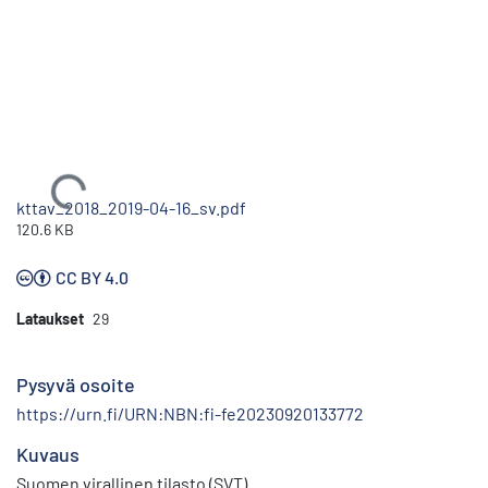
Ladataan...
kttav_2018_2019-04-16_sv.pdf
120.6 KB
CC BY 4.0
Lataukset
29
Pysyvä osoite
https://urn.fi/URN:NBN:fi-fe20230920133772
Kuvaus
Suomen virallinen tilasto (SVT)