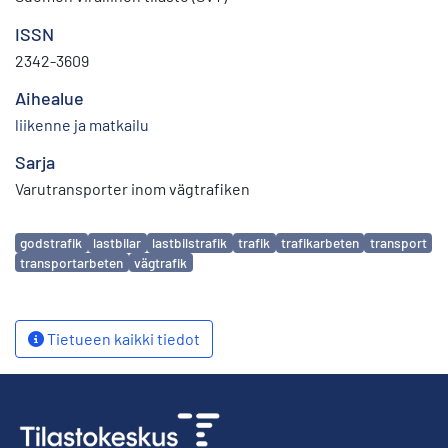
ISSN
2342-3609
Aihealue
liikenne ja matkailu
Sarja
Varutransporter inom vägtrafiken
Avainsanat
godstrafik
lastbilar
lastbilstrafik
trafik
trafikarbeten
transport
transportarbeten
vägtrafik
Tietueen kaikki tiedot