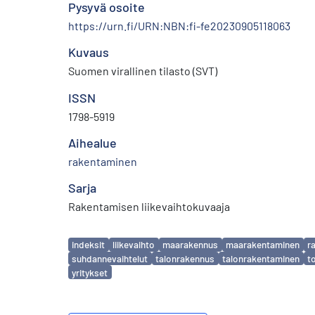
Pysyvä osoite
https://urn.fi/URN:NBN:fi-fe20230905118063
Kuvaus
Suomen virallinen tilasto (SVT)
ISSN
1798-5919
Aihealue
rakentaminen
Sarja
Rakentamisen liikevaihtokuvaaja
Avainsanat
indeksit
liikevaihto
maarakennus
maarakentaminen
r
suhdannevaihtelut
talonrakennus
talonrakentaminen
t
yritykset