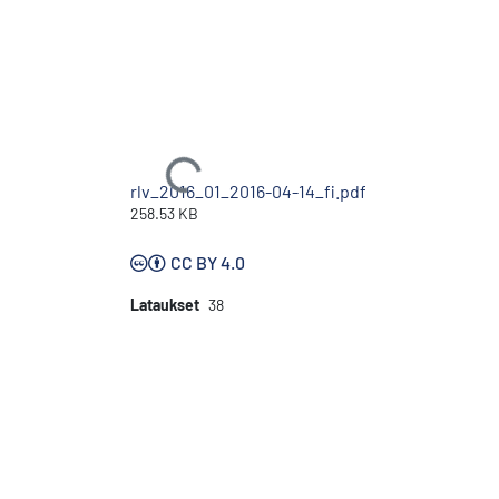
Ladataan...
rlv_2016_01_2016-04-14_fi.pdf
258.53 KB
CC BY 4.0
Lataukset
38