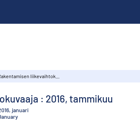
Rakentamisen liikevaihtokuvaaja : 2016, tammikuu
tokuvaaja : 2016, tammikuu
016, januari
 January