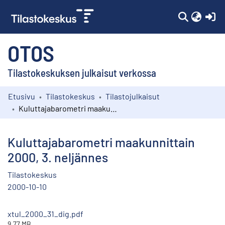
(c
OTOS
Tilastokeskuksen julkaisut verkossa
Etusivu
Tilastokeskus
Tilastojulkaisut
Kokoelmat
Kuluttajabarometri maakunnittain 2000, 3. neljännes
Selaa
Kuluttajabarometri maakunnittain
2000, 3. neljännes
Tilastokeskus
2000-10-10
xtul_2000_31_dig.pdf
9.77 MB