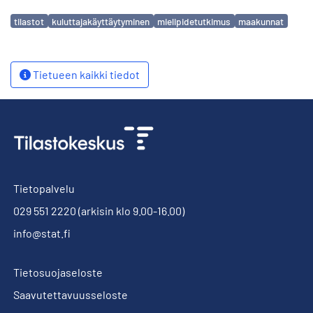
Avainsanat
tilastot
kuluttajakäyttäytyminen
mielipidetutkimus
maakunnat
Tietueen kaikki tiedot
Tietopalvelu
029 551 2220
(arkisin klo 9.00-16.00)
info@stat.fi
Tietosuojaseloste
Saavutettavuusseloste