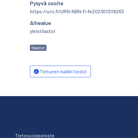
Pysyvä osoite
https://urn.fi/URN:NBN:fi-fe2023013116263
Aihealue
yleistilastot
Avainsanat
tilastot
Tietueen kaikki tiedot
Tietosuojaseloste