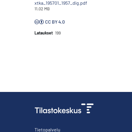
xtka_195701_1957_dig.pdf
11.02 MB
CC BY 4.0
Lataukset
199
Tietopalvelu