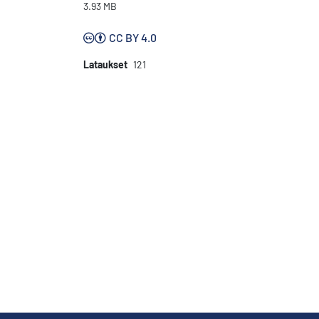
3.93 MB
CC BY 4.0
Lataukset
121