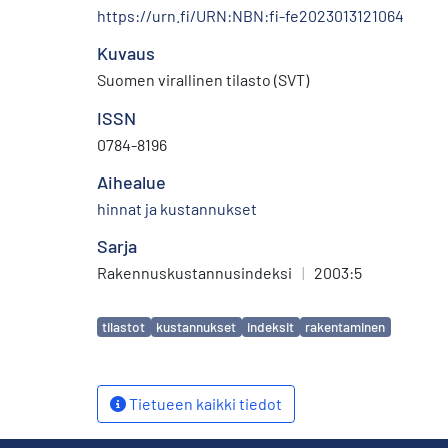
https://urn.fi/URN:NBN:fi-fe2023013121064
Kuvaus
Suomen virallinen tilasto (SVT)
ISSN
0784-8196
Aihealue
hinnat ja kustannukset
Sarja
Rakennuskustannusindeksi
|
2003:5
Avainsanat
tilastot
kustannukset
indeksit
rakentaminen
Tietueen kaikki tiedot