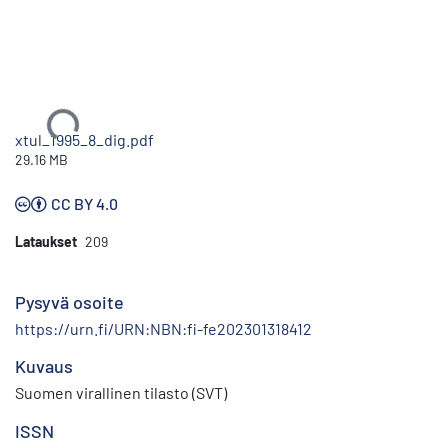
Ladataan...
xtul_1995_8_dig.pdf
29.16 MB
CC BY 4.0
Lataukset
209
Pysyvä osoite
https://urn.fi/URN:NBN:fi-fe202301318412
Kuvaus
Suomen virallinen tilasto (SVT)
ISSN