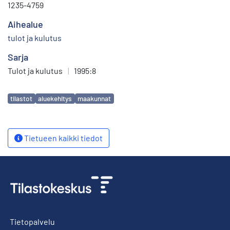
1235-4759
Aihealue
tulot ja kulutus
Sarja
Tulot ja kulutus
|
1995:8
Avainsanat
tilastot
aluekehitys
maakunnat
Tietueen kaikki tiedot
Tietopalvelu