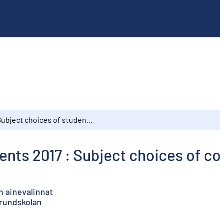
Subject choices of students 2017 : Subject choices of comprehensive school pupils
ents 2017 : Subject choices of 
n ainevalinnat
grundskolan