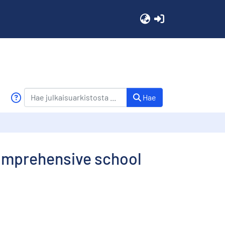
(current)
Hae
comprehensive school