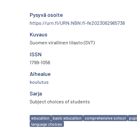
Pysyvä osoite
https://urn.fi/URN:NBN:fi-fe2023062965738
Kuvaus
Suomen virallinen tilasto (SVT)
ISSN
1799-1056
Aihealue
koulutus
Sarja
Subject choices of students
Avainsanat
education
basic education
comprehensive school
pupi
language choices