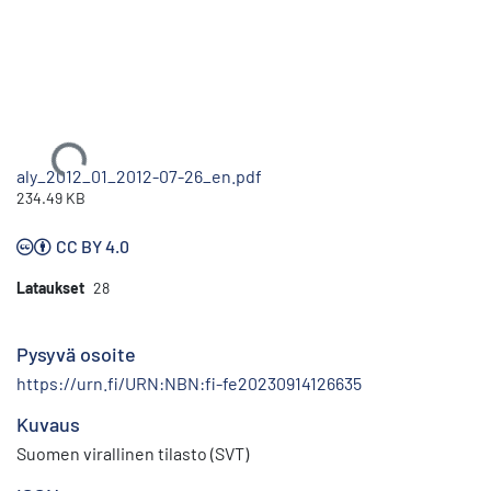
Ladataan...
aly_2012_01_2012-07-26_en.pdf
234.49 KB
CC BY 4.0
Lataukset
28
Pysyvä osoite
https://urn.fi/URN:NBN:fi-fe20230914126635
Kuvaus
Suomen virallinen tilasto (SVT)