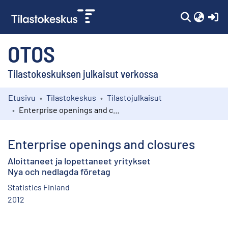
(c
OTOS
Tilastokeskuksen julkaisut verkossa
Etusivu
Tilastokeskus
Tilastojulkaisut
Kokoelmat
Enterprise openings and closures
Selaa
Enterprise openings and closures
Aloittaneet ja lopettaneet yritykset
Nya och nedlagda företag
Statistics Finland
2012