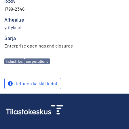
ISSN
1799-2346
Aihealue
yritykset
Sarja
Enterprise openings and closures
Avainsanat
industries
corporations
Tietueen kaikki tiedot