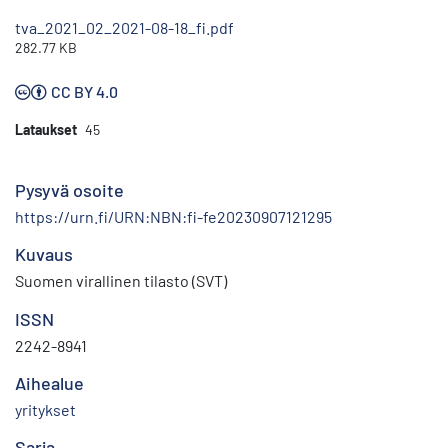
tva_2021_02_2021-08-18_fi.pdf
282.77 KB
CC BY 4.0
Lataukset
45
Pysyvä osoite
https://urn.fi/URN:NBN:fi-fe20230907121295
Kuvaus
Suomen virallinen tilasto (SVT)
ISSN
2242-8941
Aihealue
yritykset
Sarja