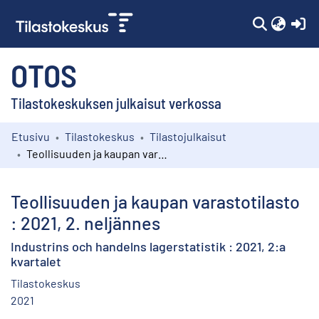
(c
OTOS
Tilastokeskuksen julkaisut verkossa
Etusivu
Tilastokeskus
Tilastojulkaisut
Kokoelmat
Teollisuuden ja kaupan varastotilasto : 2021, 2. neljännes
Selaa
Teollisuuden ja kaupan varastotilasto
: 2021, 2. neljännes
Industrins och handelns lagerstatistik : 2021, 2:a
kvartalet
Tilastokeskus
2021