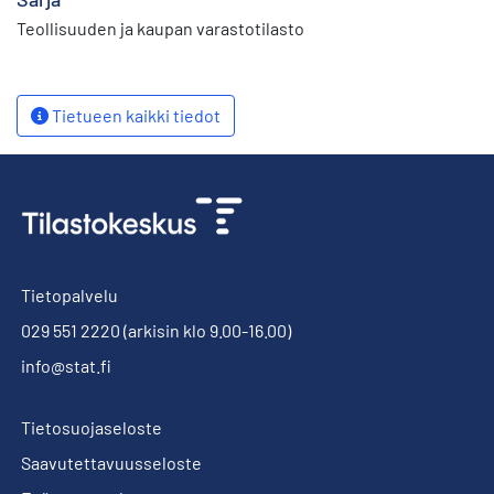
Teollisuuden ja kaupan varastotilasto
Tietueen kaikki tiedot
Tietopalvelu
029 551 2220
(arkisin klo 9.00-16.00)
info@stat.fi
Tietosuojaseloste
Saavutettavuusseloste