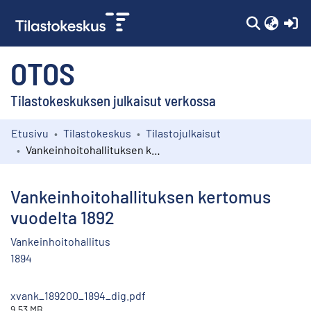
(c
OTOS
Tilastokeskuksen julkaisut verkossa
Etusivu
Tilastokeskus
Tilastojulkaisut
Kokoelmat
Vankeinhoitohallituksen kertomus vuodelta 1892
Selaa
Vankeinhoitohallituksen kertomus
vuodelta 1892
Vankeinhoitohallitus
1894
xvank_189200_1894_dig.pdf
9.53 MB