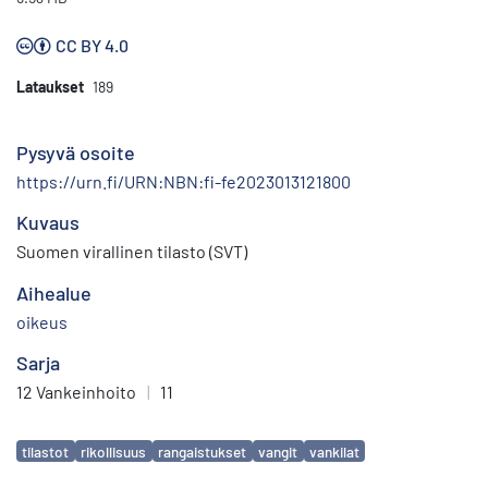
CC BY 4.0
Lataukset
189
Pysyvä osoite
https://urn.fi/URN:NBN:fi-fe2023013121800
Kuvaus
Suomen virallinen tilasto (SVT)
Aihealue
oikeus
Sarja
12 Vankeinhoito
|
11
Avainsanat
tilastot
rikollisuus
rangaistukset
vangit
vankilat