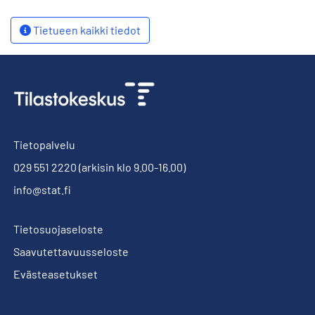
Tietueen kaikki tiedot
Tietopalvelu
029 551 2220
(arkisin klo 9.00-16.00)
info@stat.fi
Tietosuojaseloste
Saavutettavuusseloste
Evästeasetukset