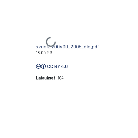
Ladataan...
xvuok_200400_2005_dig.pdf
18.09 MB
CC BY 4.0
Lataukset
164