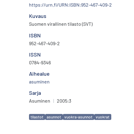
https://urn.fi/URN:ISBN:952-467-409-2
Kuvaus
Suomen virallinen tilasto (SVT)
ISBN
952-467-409-2
ISSN
0784-9346
Aihealue
asuminen
Sarja
Asuminen
|
2005:3
Avainsanat
tilastot
asunnot
vuokra-asunnot
vuokrat