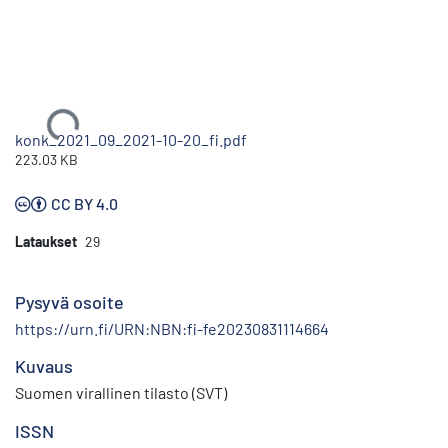
Ladataan...
konk_2021_09_2021-10-20_fi.pdf
223.03 KB
CC BY 4.0
Lataukset
29
Pysyvä osoite
https://urn.fi/URN:NBN:fi-fe20230831114664
Kuvaus
Suomen virallinen tilasto (SVT)
ISSN