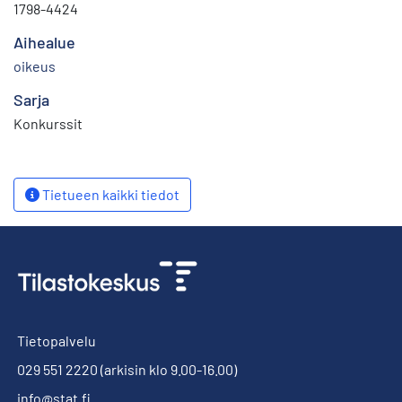
1798-4424
Aihealue
oikeus
Sarja
Konkurssit
Tietueen kaikki tiedot
Tietopalvelu
029 551 2220
(arkisin klo 9.00-16.00)
info@stat.fi