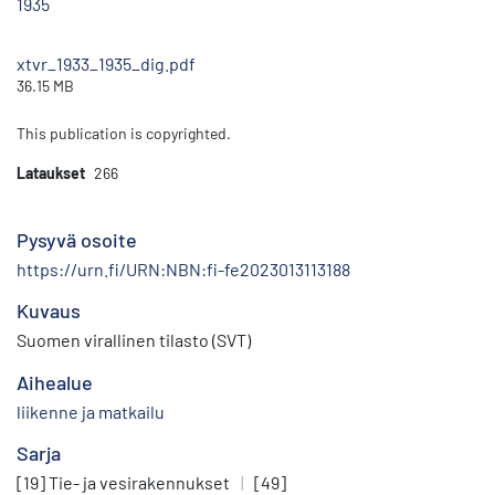
1935
xtvr_1933_1935_dig.pdf
36.15 MB
This publication is copyrighted.
Lataukset
266
Pysyvä osoite
https://urn.fi/URN:NBN:fi-fe2023013113188
Kuvaus
Suomen virallinen tilasto (SVT)
Aihealue
liikenne ja matkailu
Sarja
[19] Tie- ja vesirakennukset
|
[49]