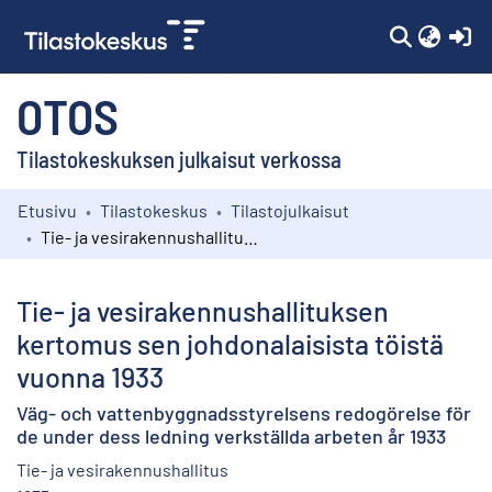
(c
OTOS
Tilastokeskuksen julkaisut verkossa
Etusivu
Tilastokeskus
Tilastojulkaisut
Kokoelmat
Tie- ja vesirakennushallituksen kertomus sen johdonalaisista töistä vuonna 1933
Selaa
Tie- ja vesirakennushallituksen
kertomus sen johdonalaisista töistä
vuonna 1933
Väg- och vattenbyggnadsstyrelsens redogörelse för
de under dess ledning verkställda arbeten år 1933
Tie- ja vesirakennushallitus