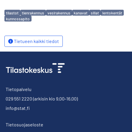
Avainsanat
tilastot
tienrakennus
vesirakennus
kanavat
sillat
lentokentät
kunnossapito
Tietueen kaikki tiedot
Tietopalvelu
029 551 2220
(arkisin klo 9.00-16.00)
info@stat.fi
Tietosuojaseloste