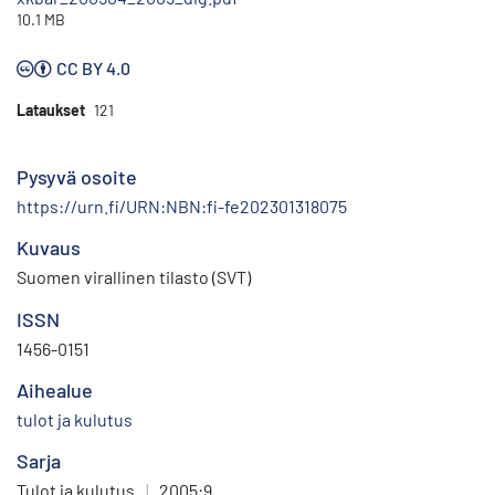
10.1 MB
CC BY 4.0
Lataukset
121
Pysyvä osoite
https://urn.fi/URN:NBN:fi-fe202301318075
Kuvaus
Suomen virallinen tilasto (SVT)
ISSN
1456-0151
Aihealue
tulot ja kulutus
Sarja
Tulot ja kulutus
|
2005:9