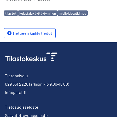
Avainsanat
tilastot
kuluttajakäyttäytyminen
mielipidetutkimus
Tietueen kaikki tiedot
Tietopalvelu
029 551 2220
(arkisin klo 9.00-16.00)
info@stat.fi
Tietosuojaseloste
Saavutettavuusseloste