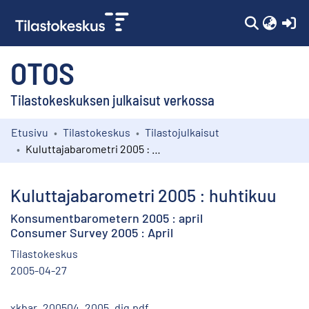
(c
OTOS
Tilastokeskuksen julkaisut verkossa
Etusivu
Tilastokeskus
Tilastojulkaisut
Kokoelmat
Kuluttajabarometri 2005 : huhtikuu
Selaa
Kuluttajabarometri 2005 : huhtikuu
Konsumentbarometern 2005 : april
Consumer Survey 2005 : April
Tilastokeskus
2005-04-27
xkbar_200504_2005_dig.pdf