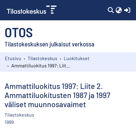
(c
OTOS
Tilastokeskuksen julkaisut verkossa
Etusivu
Tilastokeskus
Luokitukset
Kokoelmat
Ammattiluokitus 1997: Liite 2. Ammattiluokitusten 1987 ja 1997 väliset muunnosavaimet
Selaa
Ammattiluokitus 1997: Liite 2.
Ammattiluokitusten 1987 ja 1997
väliset muunnosavaimet
Tilastokeskus
1999