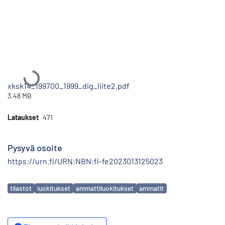
Ladataan...
xksk14_199700_1999_dig_liite2.pdf
3.48 MB
Lataukset
471
Pysyvä osoite
https://urn.fi/URN:NBN:fi-fe2023013125023
Avainsanat
tilastot
luokitukset
ammattiluokitukset
ammatit