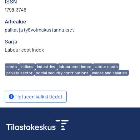
ISSN
1798-3746
Aihealue
palkat ja työvoimakustannukset
Sarja
Labour cost index
Avainsanat
costs
indices
industries
labour cost index
labour costs
private sector
social security contributions
wages and salaries
Tietueen kaikki tiedot