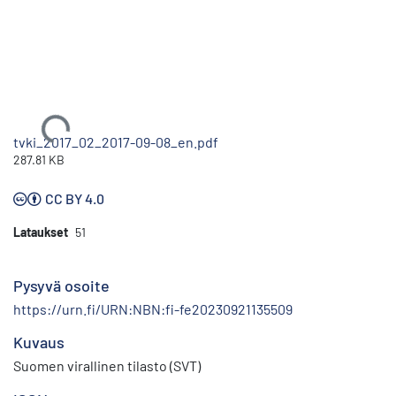
Ladataan...
tvki_2017_02_2017-09-08_en.pdf
287.81 KB
CC BY 4.0
Lataukset
51
Pysyvä osoite
https://urn.fi/URN:NBN:fi-fe20230921135509
Kuvaus
Suomen virallinen tilasto (SVT)