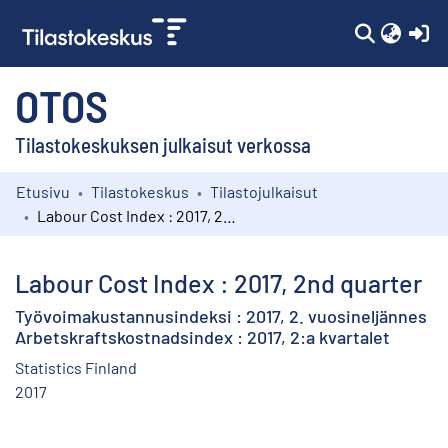
(c
OTOS
Tilastokeskuksen julkaisut verkossa
Etusivu
Tilastokeskus
Tilastojulkaisut
Kokoelmat
Labour Cost Index : 2017, 2nd quarter
Selaa
Labour Cost Index : 2017, 2nd quarter
Työvoimakustannusindeksi : 2017, 2. vuosineljännes
Arbetskraftskostnadsindex : 2017, 2:a kvartalet
Statistics Finland
2017