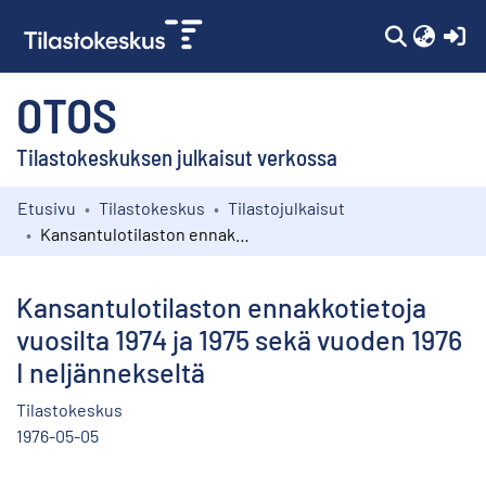
(c
OTOS
Tilastokeskuksen julkaisut verkossa
Etusivu
Tilastokeskus
Tilastojulkaisut
Kokoelmat
Kansantulotilaston ennakkotietoja vuosilta 1974 ja 1975 sekä vuoden 1976 I neljännekseltä
Selaa
Kansantulotilaston ennakkotietoja
vuosilta 1974 ja 1975 sekä vuoden 1976
I neljännekseltä
Tilastokeskus
1976-05-05