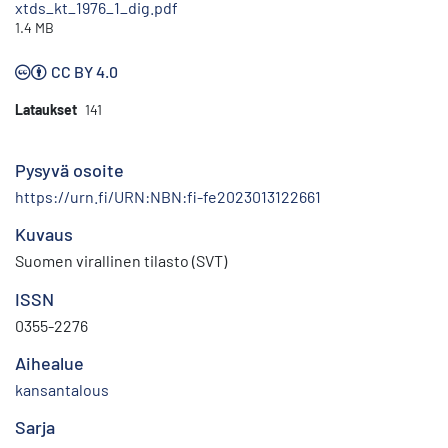
xtds_kt_1976_1_dig.pdf
1.4 MB
CC BY 4.0
Lataukset
141
Pysyvä osoite
https://urn.fi/URN:NBN:fi-fe2023013122661
Kuvaus
Suomen virallinen tilasto (SVT)
ISSN
0355-2276
Aihealue
kansantalous
Sarja