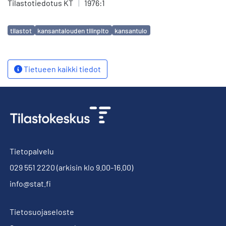
Tilastotiedotus KT
|
1976:1
Avainsanat
tilastot
kansantalouden tilinpito
kansantulo
Tietueen kaikki tiedot
Tietopalvelu
029 551 2220
(arkisin klo 9.00-16.00)
info@stat.fi
Tietosuojaseloste