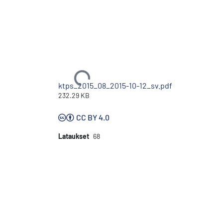
Ladataan...
ktps_2015_08_2015-10-12_sv.pdf
232.29 KB
CC BY 4.0
Lataukset
68