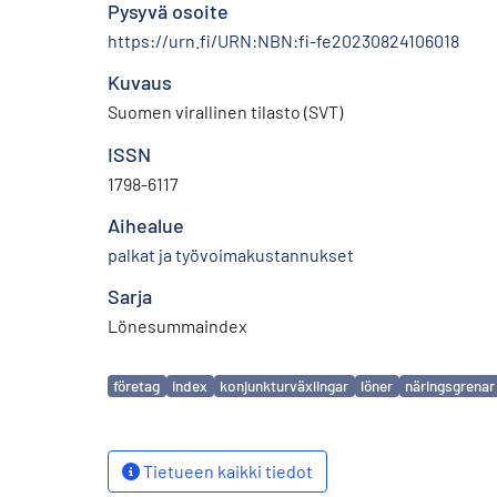
Pysyvä osoite
https://urn.fi/URN:NBN:fi-fe20230824106018
Kuvaus
Suomen virallinen tilasto (SVT)
ISSN
1798-6117
Aihealue
palkat ja työvoimakustannukset
Sarja
Lönesummaindex
Avainsanat
företag
index
konjunkturväxlingar
löner
näringsgrenar
Tietueen kaikki tiedot